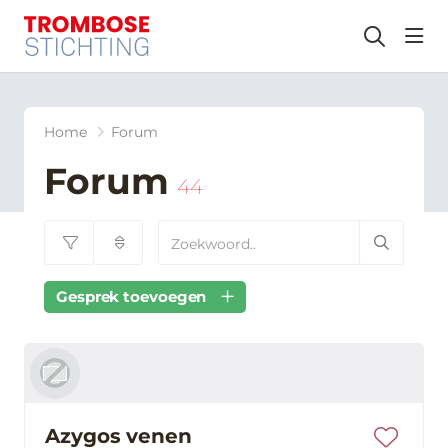
hea
Home
Forum
Forum
44
Gesprek toevoegen
Azygos venen