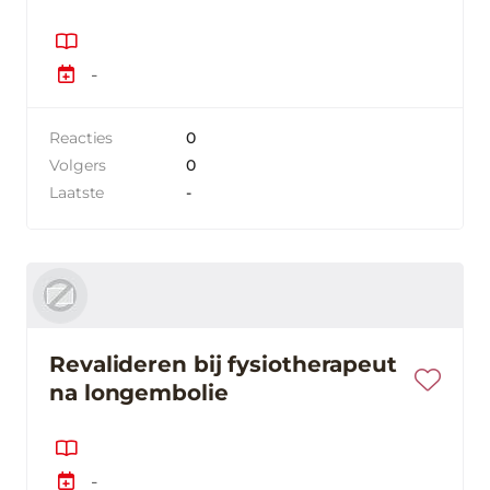
-
Reacties
0
Volgers
0
Laatste
-
Revalideren bij fysiotherapeut
na longembolie
-