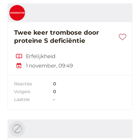
Twee keer trombose door
proteïne S deficiëntie
Erfelijkheid
1 november, 09:49
Reacties
0
Volgers
0
Laatste
-