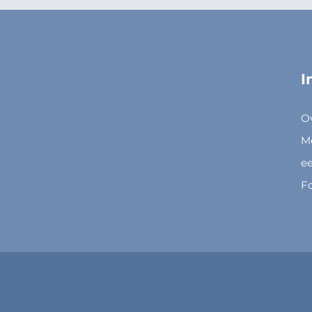
I
O
M
ee
F