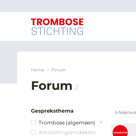
Home
Forum
Forum
2
Gespreksthema
Erfelijkhei
Trombose (algemeen)
1
Antistollingsmiddelen