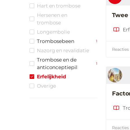
Hart en trombose
Twee 
Hersenen en
trombose
Erf
Longembolie
Trombosebeen
1
Reacties
Nazorg en revalidatie
Trombose en de
1
anticonceptiepil
Erfelijkheid
Overige
Factor
Reacties