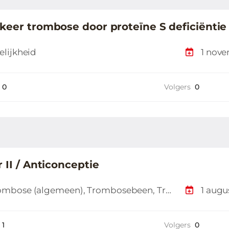
keer trombose door proteïne S deficiëntie
elijkheid
1 nove
0
Volgers
0
 II / Anticonceptie
Trombose (algemeen), Trombosebeen, Trombose en de anticonceptiepil, Erfelijkheid
1 augu
1
Volgers
0