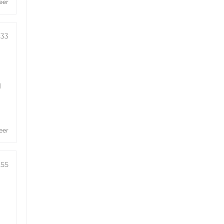
eer
:33
l
eer
:55