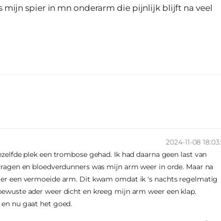
 mijn spier in mn onderarm die pijnlijk blijft na veel
2024-11-08 18:03
dezelfde plek een trombose gehad. Ik had daarna geen last van
s dragen en bloedverdunners was mijn arm weer in orde. Maar na
eller een vermoeide arm. Dit kwam omdat ik 's nachts regelmatig
 bewuste ader weer dicht en kreeg mijn arm weer een klap.
d en nu gaat het goed.