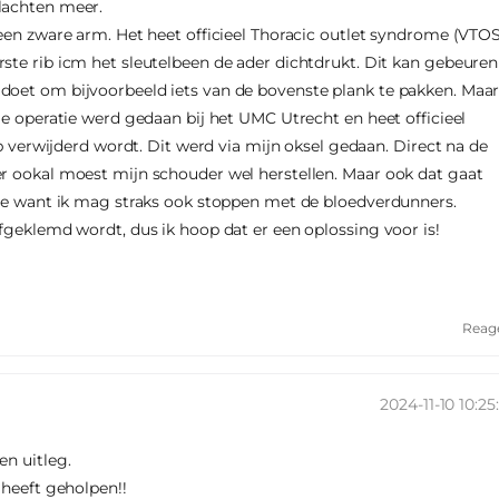
lachten meer.
 een zware arm. Het heet officieel Thoracic outlet syndrome (VTOS
ste rib icm het sleutelbeen de ader dichtdrukt. Dit kan gebeuren
doet om bijvoorbeeld iets van de bovenste plank te pakken. Maa
De operatie werd gedaan bij het UMC Utrecht en heet officieel
rib verwijderd wordt. Dit werd via mijn oksel gedaan. Direct na de
r ookal moest mijn schouder wel herstellen. Maar ook dat gaat
mee want ik mag straks ook stoppen met de bloedverdunners.
afgeklemd wordt, dus ik hoop dat er een oplossing voor is!
Reag
2024-11-10 10:25
en uitleg.
 heeft geholpen!!