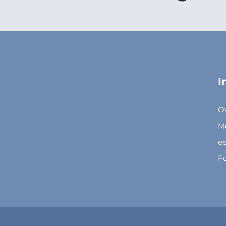
I
O
M
ee
F