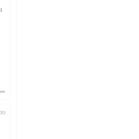
)
r
eer
:30