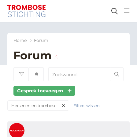
hea
Home
Forum
Forum
3
Gesprek toevoegen
Filters wissen
Hersenen en trombose