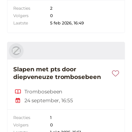
Reacties
2
Volgers
0
Laatste
5 feb 2026, 16:49
Slapen met pts door
diepveneuze trombosebeen
Trombosebeen
24 september, 16:55
Reacties
1
Volgers
0