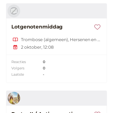
Lotgenotenmiddag
Trombose (algemeen), Hersenen en trombose
2 oktober, 12:08
Reacties
0
Volgers
0
Laatste
-