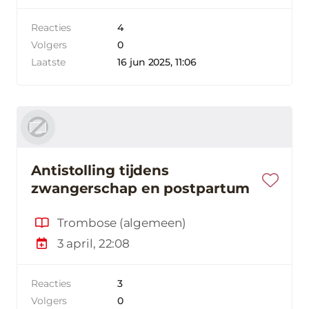
Reacties
4
Volgers
0
Laatste
16 jun 2025, 11:06
Antistolling tijdens
zwangerschap en postpartum
Trombose (algemeen)
3 april, 22:08
Reacties
3
Volgers
0