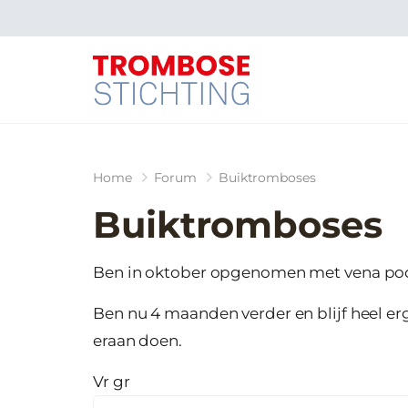
Home
Forum
Buiktromboses
Buiktromboses
Ben in oktober opgenomen met vena poo
Ben nu 4 maanden verder en blijf heel e
eraan doen.
Vr gr