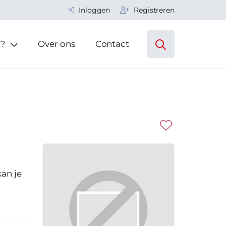
Inloggen
Registreren
t?
Over ons
Contact
an je