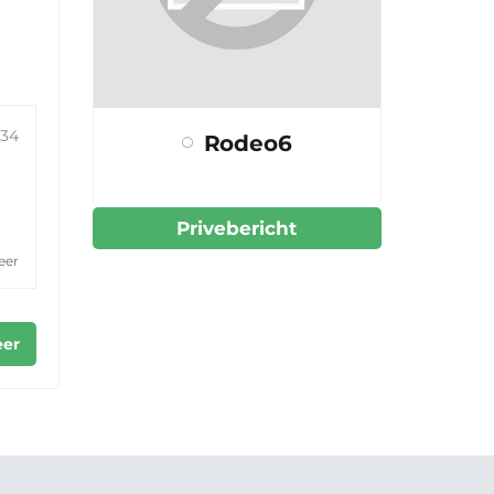
:34
Rodeo6
Privebericht
eer
er