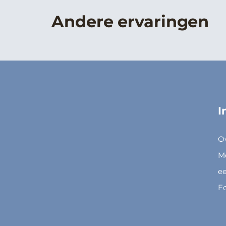
Andere ervaringen
I
O
M
ee
F