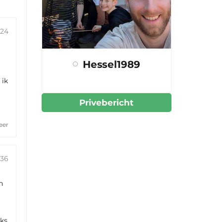
:24
Hessel1989
 ik
Privebericht
eer
:36
n
jks