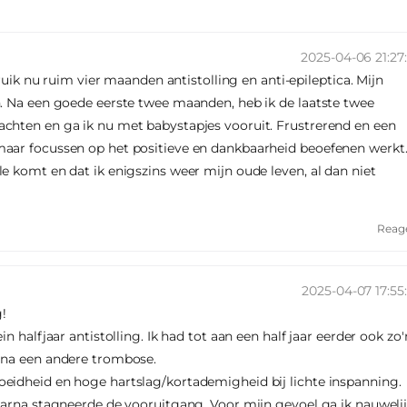
2025-04-06 21:27
bruik nu ruim vier maanden antistolling en anti-epileptica. Mijn
. Na een goede eerste twee maanden, heb ik de laatste twee
chten en ga ik nu met babystapjes vooruit. Frustrerend en een
aar focussen op het positieve en dankbaarheid beoefenen werkt.
e komt en dat ik enigszins weer mijn oude leven, al dan niet
Reag
2025-04-07 17:55
g!
n halfjaar antistolling. Ik had tot aan een half jaar eerder ook zo'
 na een andere trombose.
eidheid en hoge hartslag/kortademigheid bij lichte inspanning.
aarna stagneerde de vooruitgang. Voor mijn gevoel ga ik nauweli