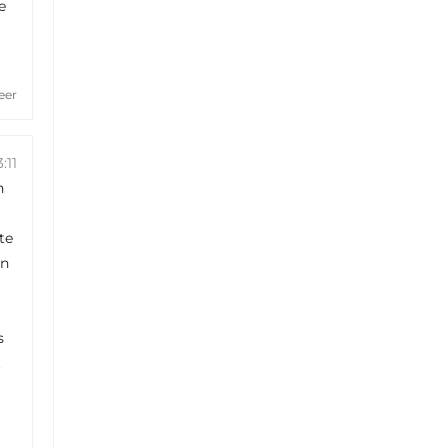
e
eer
:11
n
te
en
s
t