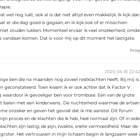
rapie.
t wel nog lukt, ook al is dat niet altijd even makkelijk. Ik kijk dan
t er die dag goed is gegaan, en ik kijk ook of er misschien
 niet zouden lukken. Momenteel ervaar ik veel onzekerheid, omda
s vandaan komen. Dat is voor mij op dit moment het lastigste.
Reag
2025-04-10 22:42
enige ben die na maanden nog zoveel restklachten heeft. Bij mij is
geconstateerd. Toen kwam ik er ook achter dat ik Factor V
ng waardoor ik gevoeliger ben voor trombose. Een van de grote
est balen met een kinderwens.. De nuchterheid waarmee de artsen
 me onzeker en geven het gevoel dat ik me aanstel. Dit forum
n proces en de klachten die ik heb, heel normaal zijn. Of in iede
achten zijn lastig; de pijn, zwakte, snelle vermoeidheid. Maar de
l groter. Het vertrouwen in mijn lichaam begin ik langzaam weer