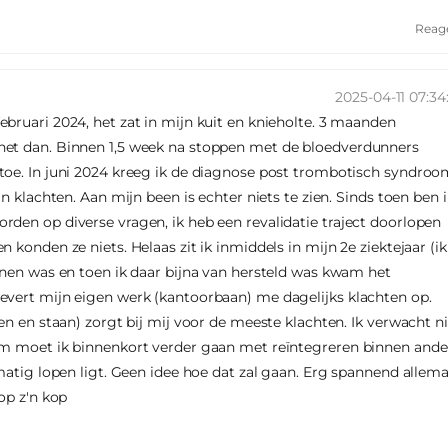
Reag
2025-04-11 07:34
bruari 2024, het zat in mijn kuit en knieholte. 3 maanden
het dan. Binnen 1,5 week na stoppen met de bloedverdunners
toe. In juni 2024 kreeg ik de diagnose post trombotisch syndro
n klachten. Aan mijn been is echter niets te zien. Sinds toen ben i
den op diverse vragen, ik heb een revalidatie traject doorlopen
 konden ze niets. Helaas zit ik inmiddels in mijn 2e ziektejaar (ik
nnen was en toen ik daar bijna van hersteld was kwam het
evert mijn eigen werk (kantoorbaan) me dagelijks klachten op.
en en staan) zorgt bij mij voor de meeste klachten. Ik verwacht ni
om moet ik binnenkort verder gaan met reïntegreren binnen ande
matig lopen ligt. Geen idee hoe dat zal gaan. Erg spannend allema
op z'n kop