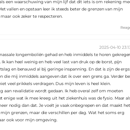
als een waarschuwing van mijn lijf dat dit iets is om rekening me
t vallen en opstaan leer ik steeds beter de grenzen van mijn
 maar ook zeker te respecteren.
Reag
2025-04-10 23:13
e massale longemboliën gehad en heb inmiddels te horen gekrege
Ik kan heel weinig en heb veel last van druk op de borst, pijn
slag en benauwd al bij geringe inspanning. En dat is zijn de ergs
ten die mij inmiddels aangeven dat ik over een grens ga. Verder b
iet veel prikkels verdragen. Dus mijn leven is heel klein.
ig aan revalidatie wordt gedaan. Ik heb overal zelf om moeten
t enige wat ik mee kreeg uit het ziekenhuis was de fysio. Maar al
ts meer nodig dan dat. Je voelt je vaak onbegrepen en dat maakt he
 mijn grenzen, maar die verschillen per dag. Wat het soms erg
maar ook voor mijn omgeving.