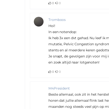
0
0
Tromboos
Hoi!
In een notendop:
Ik heb 3x een dvt gehad. Nu leef ik
mutatie, Pelvic Congestion syndro
stents en al meerdere keren gedotter
Je snapt, de gevolgen zijn voor mij
en zoek altijd naar lotgenoten!
0
0
M4President
Beste allemaal, ook zit in het herst
horen dat jullie allemaal flink last 
maanden nog steeds veel pijn op mi