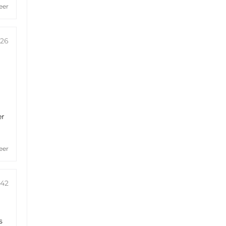
eer
:26
er
eer
:42
s