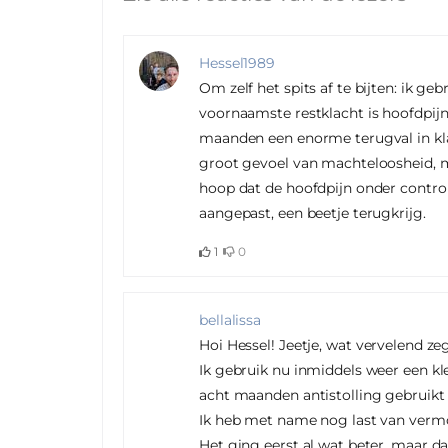
Hessel1989
Om zelf het spits af te bijten: ik ge
voornaamste restklacht is hoofdpijn
maanden een enorme terugval in kla
groot gevoel van machteloosheid, m
hoop dat de hoofdpijn onder control
aangepast, een beetje terugkrijg.
1
0
bellalissa
Hoi Hessel! Jeetje, wat vervelend ze
Ik gebruik nu inmiddels weer een klei
acht maanden antistolling gebruikt
Ik heb met name nog last van vermo
Het ging eerst al wat beter, maar d