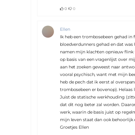
0
0
Ellen
Ik heb een trombosebeen gehad in fe
bloedverdunners gehad en dat was 
namen mijn klachten opnieuw flink 
op basis van een vragenlijst over mij
aan het zoeken geweest naar antwoor
vooral psychisch, want met mijn been
heb de pech dat ik eerst al overspa
trombosebeen er bovenop). Helaas l
Juist de statische werkhouding (zitt
dat dit nog beter zal worden. Daar
werk, waarin de basis juist op regel
mijn leven staat dan ook behoorlijk 
Groetjes Ellen