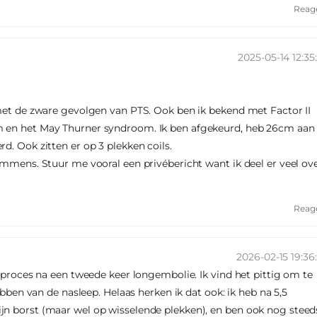
Reag
2025-05-14 12:35
 met de zware gevolgen van PTS. Ook ben ik bekend met Factor II
m en het May Thurner syndroom. Ik ben afgekeurd, heb 26cm aan
d. Ook zitten er op 3 plekken coils.
 immens. Stuur me vooral een privébericht want ik deel er veel ov
Reag
2026-02-15 19:36
elproces na een tweede keer longembolie. Ik vind het pittig om te
hebben van de nasleep. Helaas herken ik dat ook: ik heb na 5,5
jn borst (maar wel op wisselende plekken), en ben ook nog steed