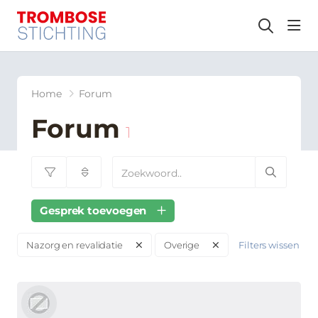
hea
Home
Forum
Forum
1
Gesprek toevoegen
Filters wissen
Nazorg en revalidatie
Overige